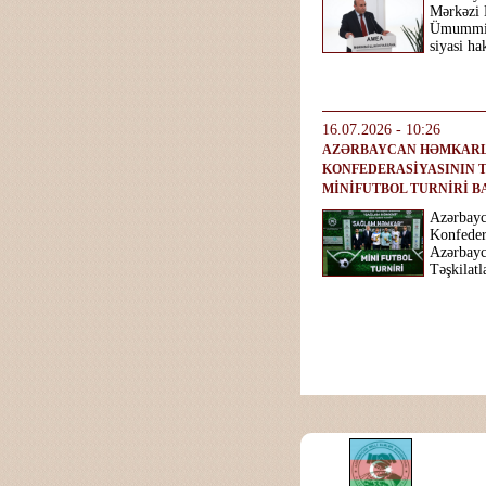
Mərkəzi 
Ümummill
siyasi ha
16.07.2026 - 10:26
AZƏRBAYCAN HƏMKARL
KONFEDERASİYASININ T
MİNİFUTBOL TURNİRİ B
Azərbayc
Konfeder
Azərbayc
Təşkilatl