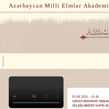
Azərbaycan Milli Elmlər Akademi
RƏHBƏRLİK
İLK TƏŞKİLATLAR
BE
03.08.2026 - 16:40
SƏNAN HƏSƏNOV ARB-D
SEÇKİLƏRİNİN NƏTİCƏL