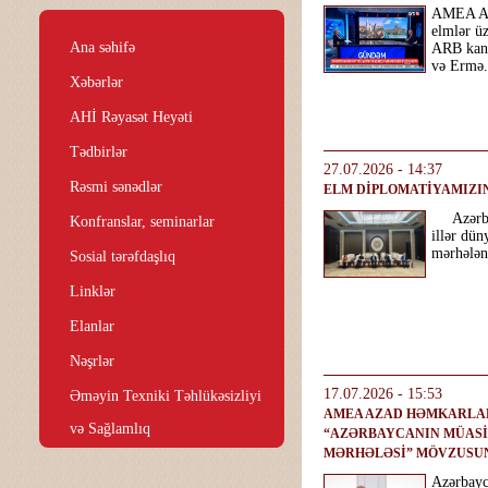
AMEA Aza
elmlər ü
Ana səhifə
ARB kana
və Ermə.
Xəbərlər
AHİ Rəyasət Heyəti
Tədbirlər
27.07.2026 - 14:37
Rəsmi sənədlər
ELM DİPLOMATİYAMIZIN
Azərbayc
Konfranslar, seminarlar
illər dün
mərhələni
Sosial tərəfdaşlıq
Linklər
Elanlar
Nəşrlər
17.07.2026 - 15:53
Əməyin Texniki Təhlükəsizliyi
AMEA AZAD HƏMKARLAR
və Sağlamlıq
“AZƏRBAYCANIN MÜASİR
MƏRHƏLƏSİ” MÖVZUSUN
Azərbayc